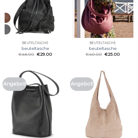
BEUTELTASCHE
BEUTELTASCHE
beuteltasche
beuteltasche
€
46.00
€
29.00
€
40.00
€
25.00
Angebot!
Angebot!