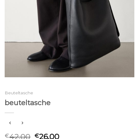
Beuteltasche
beuteltasche
42.00
26.00
€
€