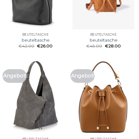
BEUTELTASCHE
BEUTELTASCHE
beuteltasche
beuteltasche
€
42.00
€
26.00
€
45.00
€
28.00
Angebot!
Angebot!