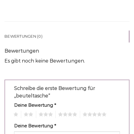
BEWERTUNGEN (0)
Bewertungen
Es gibt noch keine Bewertungen.
Schreibe die erste Bewertung für
„beuteltasche“
Deine Bewertung
*
1
2
3
4
5
Deine Bewertung
*