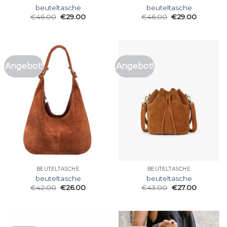
beuteltasche
beuteltasche
€
46.00
€
29.00
€
46.00
€
29.00
Angebot!
Angebot!
BEUTELTASCHE
BEUTELTASCHE
beuteltasche
beuteltasche
€
42.00
€
26.00
€
43.00
€
27.00