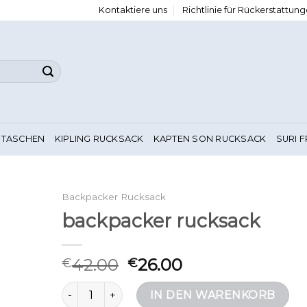
Kontaktiere uns
Richtlinie für Rückerstattu
 TASCHEN
KIPLING RUCKSACK
KAPTEN SON RUCKSACK
SURI 
Backpacker Rucksack
backpacker rucksack
42.00
26.00
€
€
backpacker rucksack Menge
IN DEN WARENKORB