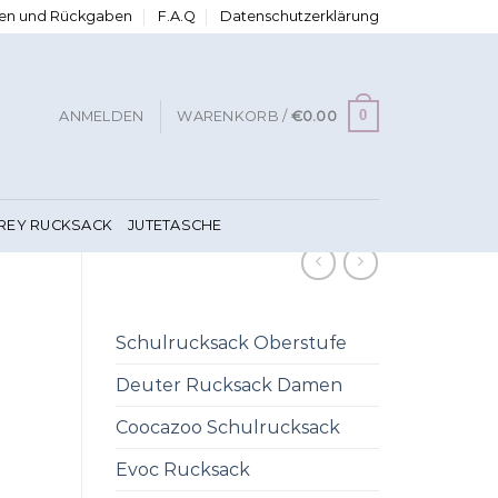
ngen und Rückgaben
F.A.Q
Datenschutzerklärung
0
ANMELDEN
WARENKORB /
€
0.00
FREY RUCKSACK
JUTETASCHE
Schulrucksack Oberstufe
Deuter Rucksack Damen
Coocazoo Schulrucksack
Evoc Rucksack