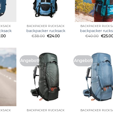
CKSACK
BACKPACKER RUCKSACK
BACKPACKER RUCKS
cksack
backpacker rucksack
backpacker rucks
7.00
€
38.00
€
24.00
€
40.00
€
25.0
Angebot!
Angebot!
CKSACK
BACKPACKER RUCKSACK
BACKPACKER RUCKS