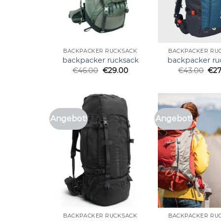
BACKPACKER RUCKSACK
BACKPACKER RU
backpacker rucksack
backpacker ru
€
46.00
€
29.00
€
43.00
€
2
Angebot!
Angebot!
BACKPACKER RUCKSACK
BACKPACKER RU