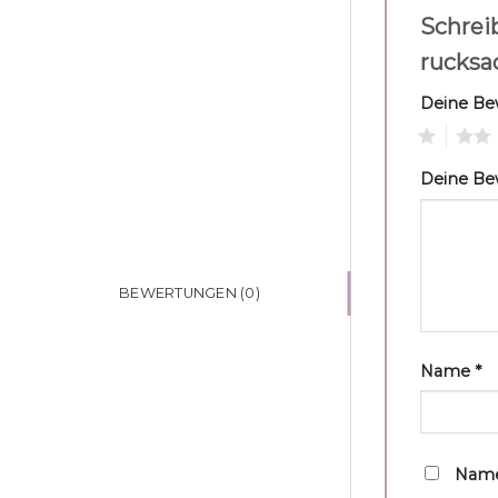
Schrei
rucksa
Deine B
1
2
Deine B
BEWERTUNGEN (0)
Name
*
Name