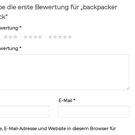
be die erste Bewertung für „backpacker
ck“
ewertung
*
3
4
5
ewertung
*
E-Mail
*
, E-Mail-Adresse und Website in diesem Browser für