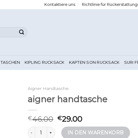
Kontaktiere uns
Richtlinie für Rückerstattu
 TASCHEN
KIPLING RUCKSACK
KAPTEN SON RUCKSACK
SURI 
Aigner Handtasche
aigner handtasche
46.00
29.00
€
€
aigner handtasche Menge
IN DEN WARENKORB