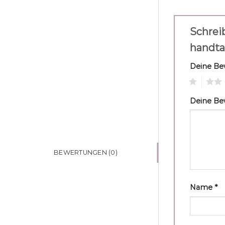
Schrei
handta
Deine B
1
2
Deine B
BEWERTUNGEN (0)
Name
*