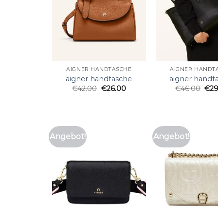
AIGNER HANDTASCHE
AIGNER HANDT
aigner handtasche
aigner handt
€
42.00
€
26.00
€
46.00
€
29
Angebot!
Angebot!