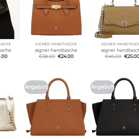
ASCHE
AIGNER HANDTASCHE
AIGNER HANDTASC
asche
aigner handtasche
aigner handtasc
.00
€
38.00
€
24.00
€
40.00
€
25.0
Angebot!
Angebot!