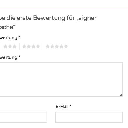
be die erste Bewertung für „aigner
sche“
ewertung
*
3
4
5
ewertung
*
E-Mail
*