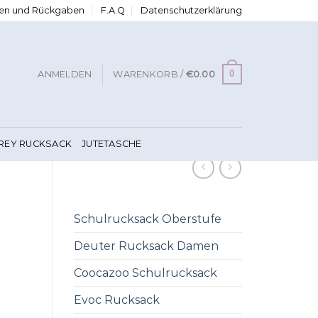
ngen und Rückgaben
F.A.Q
Datenschutzerklärung
0
ANMELDEN
WARENKORB /
€
0.00
FREY RUCKSACK
JUTETASCHE
Schulrucksack Oberstufe
Deuter Rucksack Damen
Coocazoo Schulrucksack
Evoc Rucksack