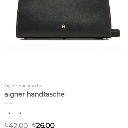
Aigner Handtasche
aigner handtasche
42.00
26.00
€
€